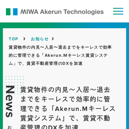
コ
ン
MIWA
テ
Akerun
ン
›
›
Technologies
TOP
お知らせ
ツ
賃貸物件の内見〜入居〜退去までをキーレスで効率
へ
的に管理できる「Akerun.Mキーレス賃貸システ
ス
ム」で、賃貸不動産管理のDXを加速
キ
ッ
プ
News
賃貸物件の内見〜入居〜退去
までをキーレスで効率的に管
理できる「Akerun.Mキーレス
賃貸システム」で、賃貸不動
産管理のDXを加速